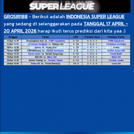
GROSIR188
- Berikut adalah
INDONESIA SUPER LEAGUE
yang sedang di selenggarakan pada
TANGGAL 17 APRIL -
20 APRIL 2026
harap ikuti terus prediksi dari kita yaa :)