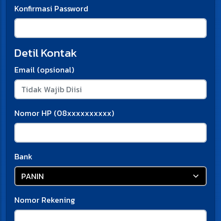
Konfirmasi Password
Detil Kontak
Email (opsional)
Nomor HP (08xxxxxxxxxx)
Bank
Nomor Rekening