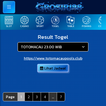
SLOT
CASINO
SPORT
TOGEL
TABLE
FISHING
COCK F
Result Togel
https://www.totomacaupools.club
Lihat Jadwal
Page
1
2
3
4
...
7