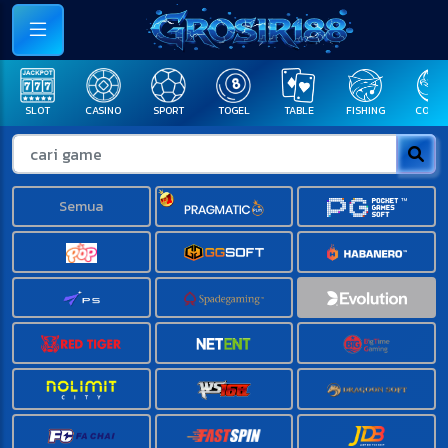
SLOT
CASINO
SPORT
TOGEL
TABLE
FISHING
COCK F.
Semua